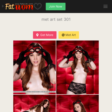
Join Now
met art set 301
Get More
Met Art